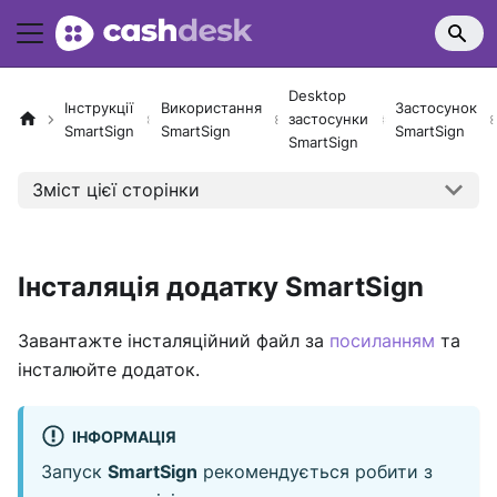
Desktop
Інструкції
Використання
Застосунок
застосунки
SmartSign
SmartSign
SmartSign
SmartSign
Зміст цієї сторінки
Інсталяція додатку SmartSign
Завантажте інсталяційний файл за
посиланням
та
інсталюйте додаток.
ІНФОРМАЦІЯ
Запуск
SmartSign
рекомендується робити з