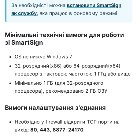
За необхідністі можна
встановити SmartSign
як службу
, яка працює в фоновому режимі
Мінімальні технічні вимоги для роботи
зі SmartSign
OS не нижче Windows 7
32-розрядний(x86) або 64-розрядний(x64)
процесор з тактовою частотою 1 ГГц або вище
Мінімально 1 ГБ (для 32-розрядного
процесора), рекомендовано 2 ГБ ОЗУ
Вимоги налаштування з'єднання
Необхідно у firewall відкрити TCP порти на
вихід:
80
,
443
,
8877
,
24170