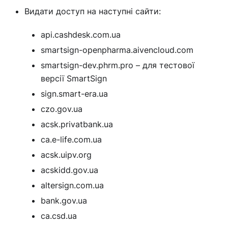
Видати доступ на наступні сайти:
api.cashdesk.com.ua
smartsign-openpharma.aivencloud.com
smartsign-dev.phrm.pro – для тестової
версії SmartSign
sign.smart-era.ua
czo.gov.ua
acsk.privatbank.ua
ca.e-life.com.ua
acsk.uipv.org
acskidd.gov.ua
altersign.com.ua
bank.gov.ua
ca.csd.ua