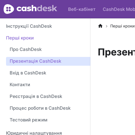
Веб-кабінет
CashDesk Mob
Інструкції CashDesk
Перші кроки
Перші кроки
Презен
Про CashDesk
Презентація CashDesk
Вхід в CashDesk
Контакти
Реєстрація в CashDesk
Процес роботи в CashDesk
Тестовий режим
Юридичні налаштування