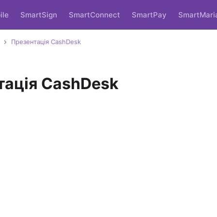
ile
SmartSign
SmartConnect
SmartPay
SmartMari
Презентація CashDesk
тація CashDesk