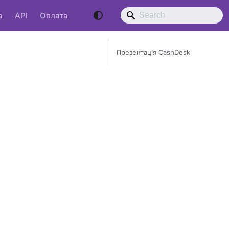
a
API
Оплата
Презентація CashDesk