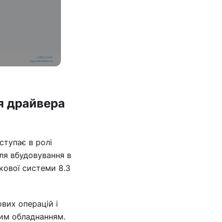
я драйвера
тупає в ролі
ля вбудовування в
кової системи 8.3
вих операцій і
вим обладнанням.