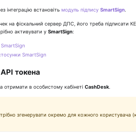
ез інтеграцію встановіть
модуль підпису
SmartSign
.
чек на фіскальний сервер ДПС, його треба підписати К
рібно активувати у
SmartSign
:
 SmartSign
стосунки SmartSign
 АРІ токена
 отримати в особистому кабінеті
CashDesk
.
отрібно згенерувати окремо для кожного користувача (