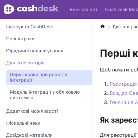
Веб-кабінет
CashDesk Mob
Інструкції CashDesk
Для інтеграт
Перші кроки
Перші к
Юридичні налаштування
Для інтеграторів
Щоб почати роб
Перші кроки при роботі в
інтеграції
Реєстрація
Модуль інтеграції з обліковою
Вхід до Ca
системою
Генерація А
Додаткові можливості
Як зареєс
Фіскальні чеки
Для реєстрації
Довідкові матеріали