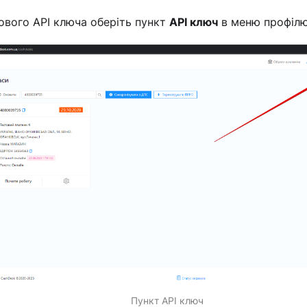
нового API ключа оберіть пункт
API ключ
в меню профілю
Пункт API ключ