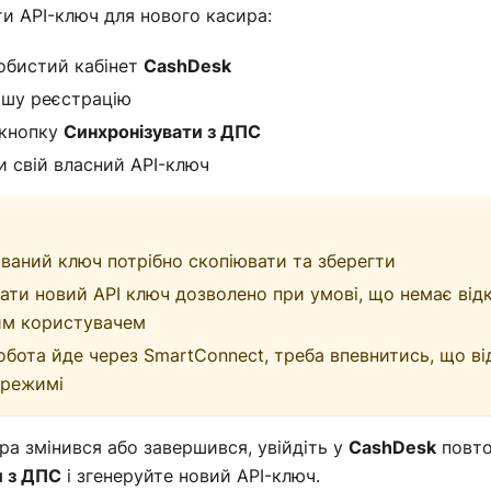
и API-ключ для нового касира:
собистий кабінет
CashDesk
ршу реєстрацію
 кнопку
Синхронізувати з ДПС
и свій власний API-ключ
ваний ключ потрібно скопіювати та зберегти
ати новий API ключ дозволено при умові, що немає відк
им користувачем
бота йде через SmartConnect, треба впевнитись, що від
 режимі
а змінився або завершився, увійдіть у
CashDesk
повто
и з ДПС
і згенеруйте новий API-ключ.