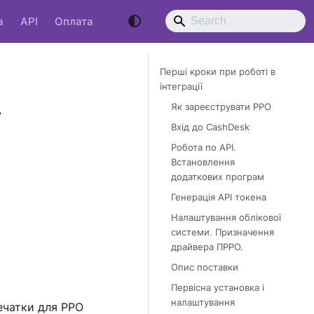
a
API
Оплата
Перші кроки при роботі в
інтеграції
Як зареєструвати РРО
Вхід до CashDesk
Робота по API.
Встановлення
додаткових програм
Генерація АРІ токена
Налаштування облікової
системи. Призначення
драйвера ПРРО.
Опис поставки
Первісна установка і
налаштування
ечатки для РРО