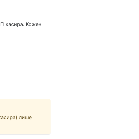
ЕП касира. Кожен
касира) лише