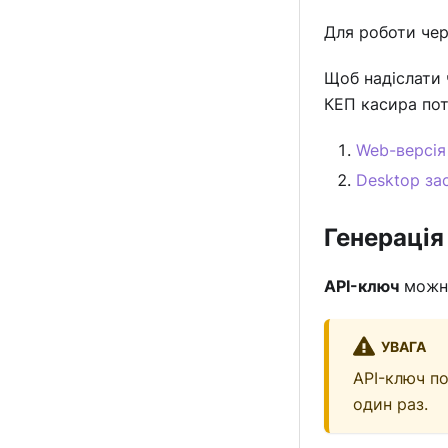
Для роботи чер
Щоб надіслати 
КЕП касира пот
Web-версія
Desktop за
Генерація
API-ключ
можна
УВАГА
API-ключ п
один раз.