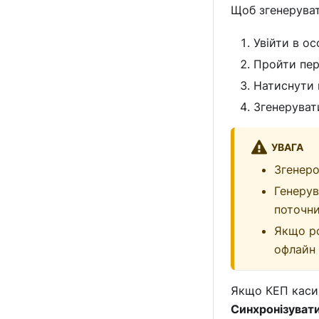
Щоб згенеруват
Увійти в о
Пройти пе
Натиснути
Згенеруват
УВАГА
Згенеро
Генерув
поточн
Якщо ро
офлайн
Якщо КЕП касир
Синхронізуват