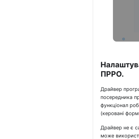
Налаштува
ПРРО.
Драйвер програ
посередника пр
функціонал роб
(керовані форм
Драйвер не є с
може використо