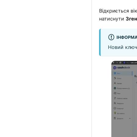
Відкриється ві
натиснути
Зге
ІНФОРМА
Новий ключ