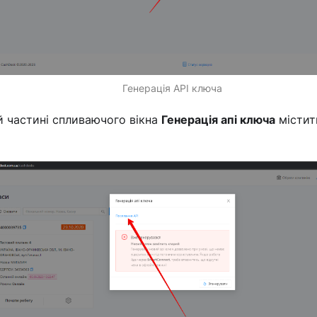
Генерація API ключа
й частині спливаючого вікна
Генерація апі ключа
містит