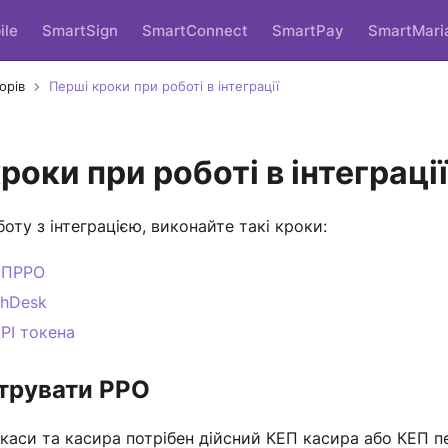
ile
SmartSign
SmartConnect
SmartPay
SmartMari
орів
Перші кроки при роботі в інтеграції
роки при роботі в інтеграції
оту з інтеграцією, виконайте такі кроки:
 ПРРО
shDesk
РІ токена
трувати РРО
 каси та касира потрібен дійсний КЕП касира або КЕП п