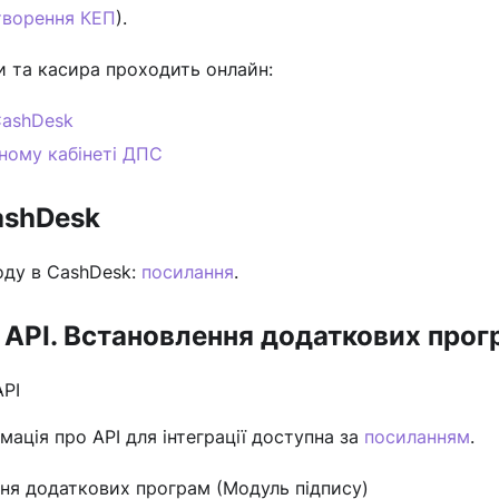
ворення КЕП
).
и та касира проходить онлайн:
CashDesk
ному кабінеті ДПС
ashDesk
ходу в CashDesk:
посилання
.
 API. Встановлення додаткових прог
API
мація про API для інтеграції доступна за
посиланням
.
ня додаткових програм (Модуль підпису)